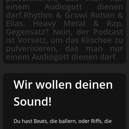
einem Audiogott dienen
darf.Rhythm & Growl Rohan &
Elias. Heavy Metal & Rap.
Gegensatz? Nein, der Podcast
ist Vorsatz, um das Klischee zu
pulverisieren, das man nur
einem Audiogott dienen darf.
Wir wollen deinen
Sound!
Du hast Beats, die ballern, oder Riffs, die